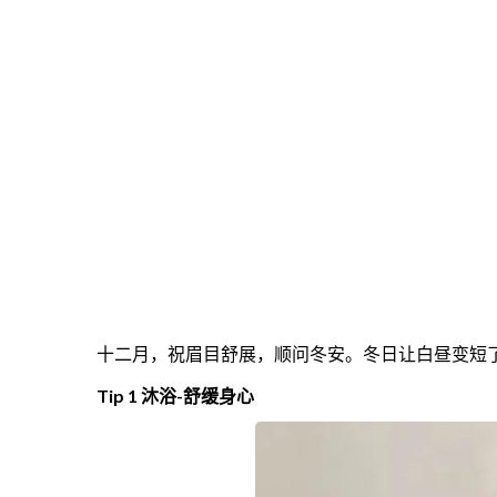
十二月，祝眉目舒展，顺问冬安。冬日让白昼变短了
Tip 1 沐浴-舒缓身心