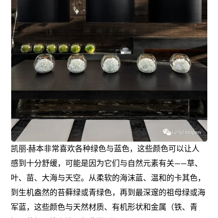
凯丽·赫本非常喜欢各种绿色与蓝色，这些颜色可以让人
感到十分舒缓，可能是因为它们与自然元素有关——草、
叶、苗、大海与天空。从柔软的海沫蓝、温和的卡其色，
到生机盎然的苔藓绿或青绿色，再到最深邃的祖母绿或海
军蓝，这些颜色与天然材质、有机形状和金属（铁、青