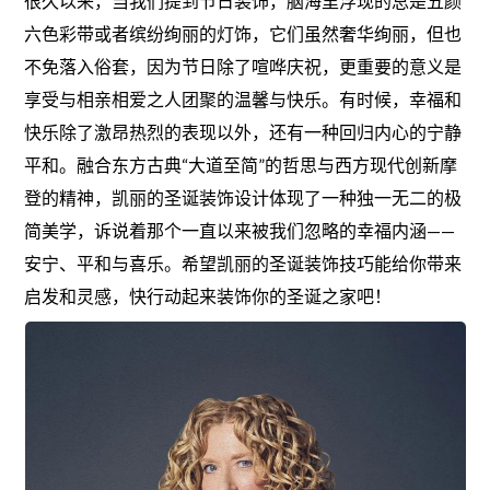
很久以来，当我们提到节日装饰，脑海里浮现的总是五颜
六色彩带或者缤纷绚丽的灯饰，它们虽然奢华绚丽，但也
不免落入俗套，因为节日除了喧哗庆祝，更重要的意义是
享受与相亲相爱之人团聚的温馨与快乐。有时候，幸福和
快乐除了激昂热烈的表现以外，还有一种回归内心的宁静
平和。融合东方古典“大道至简”的哲思与西方现代创新摩
登的精神，凯丽的圣诞装饰设计体现了一种独一无二的极
简美学，诉说着那个一直以来被我们忽略的幸福内涵——
安宁、平和与喜乐。希望凯丽的圣诞装饰技巧能给你带来
启发和灵感，快行动起来装饰你的圣诞之家吧！